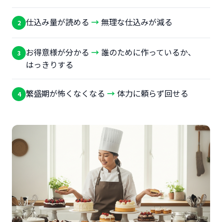
仕込み量が読める
→
無理な仕込みが減る
2
お得意様が分かる
→
誰のために作っているか、
3
はっきりする
繁盛期が怖くなくなる
→
体力に頼らず回せる
4