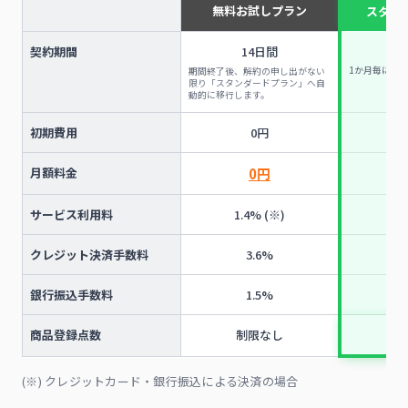
無料お試しプラン
スタン
制
契約期間
14日間
1か月毎に自
期間終了後、解約の申し出がない
限り「スタンダードプラン」へ自
動的に移行します。
初期費用
0円
月額料金
0円
3,
サービス利用料
1.4% (※)
1.
クレジット決済手数料
3.6%
銀行振込手数料
1.5%
商品登録点数
制限なし
制
(※) クレジットカード・銀行振込による決済の場合