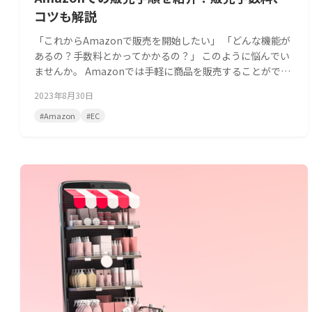
コツも解説
「これからAmazonで販売を開始したい」 「どんな機能が
あるの？手数料とかってかかるの？」 このように悩んでい
ませんか。 Amazonでは手軽に商品を販売することがで
き、便利な機能も多く揃っています。 あらかじめどのよう
2023年8月30日
な仕様になっているのか知っておくと、よりスムーズに販
売を開始することが可能です。 今回の記事ではAmazonで
#
Amazon
#
EC
商品を販売する際の手順、月額料金、商売繁盛のコツを紹
介します。 これ