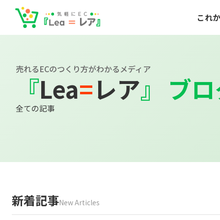
これか
売れるECのつくり方がわかるメディア
『
Lea
=
レア
』
ブロ
全ての記事
新着記事
New Articles