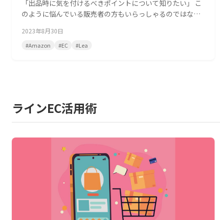
「出品時に気を付けるべきポイントについて知りたい」 こ
のように悩んでいる販売者の方もいらっしゃるのではない
でしょうか。 Amazonで個人出品を始める場合、あらかじ
2023年8月30日
め流れを知っておくとスムーズです。また、どのように準
備すればいいのか把握することで、戸惑うことなく運営を
#
Amazon
#
EC
#
Lea
開始できます。 今回の記事ではAmazonで出品アカウント
を作る際の流れ、必
ラインEC活用術