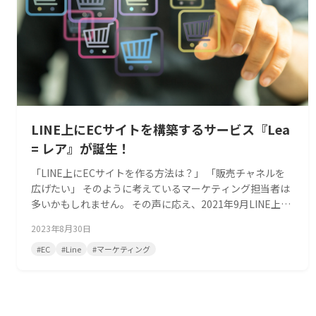
LINE上にECサイトを構築するサービス『Lea
= レア』が誕生！
「LINE上にECサイトを作る方法は？」 「販売チャネルを
広げたい」 そのように考えているマーケティング担当者は
多いかもしれません。 その声に応え、2021年9月LINE上に
ECサイトを構築するサービス『Lea = レア』が誕生しまし
2023年8月30日
た。 すでにECサイトを運営している人はLINEへと販売チ
ャネルを広げることができます。 また、『Lea = レア』は
#
EC
#
Line
#
マーケティング
Webで構築するよりも、短時間でECサイトをオー