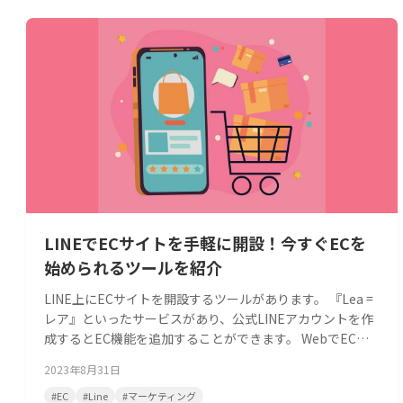
LINEでECサイトを手軽に開設！今すぐECを
始められるツールを紹介
LINE上にECサイトを開設するツールがあります。 『Lea =
レア』といったサービスがあり、公式LINEアカウントを作
成するとEC機能を追加することができます。 WebでECを
構築すると、運用負担が重くなるケースがあります。 ユー
2023年8月31日
ザーとのやり取りはメールが中心となり、使うツールが増
えることもありました。 ECをLINE上に展開すると、ユーザ
#
EC
#
Line
#
マーケティング