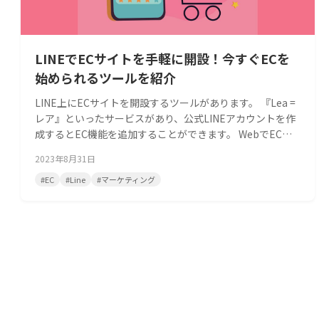
LINEでECサイトを手軽に開設！今すぐECを
始められるツールを紹介
LINE上にECサイトを開設するツールがあります。 『Lea =
レア』といったサービスがあり、公式LINEアカウントを作
成するとEC機能を追加することができます。 WebでECを
構築すると、運用負担が重くなるケースがあります。 ユー
2023年8月31日
ザーとのやり取りはメールが中心となり、使うツールが増
えることもありました。 ECをLINE上に展開すると、ユーザ
#
EC
#
Line
#
マーケティング
ーとのコミュニケーションはLINEで完結します。 『L