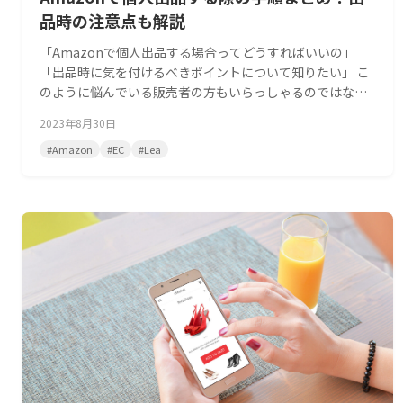
品時の注意点も解説
「Amazonで個人出品する場合ってどうすればいいの」
「出品時に気を付けるべきポイントについて知りたい」 こ
のように悩んでいる販売者の方もいらっしゃるのではない
でしょうか。 Amazonで個人出品を始める場合、あらかじ
2023年8月30日
め流れを知っておくとスムーズです。また、どのように準
備すればいいのか把握することで、戸惑うことなく運営を
#
Amazon
#
EC
#
Lea
開始できます。 今回の記事ではAmazonで出品アカウント
を作る際の流れ、必